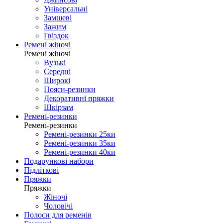
Універсальні
Замшеві
Зажим
Гвіздок
Ремені жіночі
Ремені жіночі
Вузькі
Середні
Широкі
Пояси-резинки
Декоративні пряжки
Шкірзам
Ремені-резинки
Ремені-резинки
Ремені-резинки 25ки
Ремені-резинки 35ки
Ремені-резинки 40ки
Подарункові набори
Підліткові
Пряжки
Пряжки
Жіночі
Чоловічі
Полоси для ременів