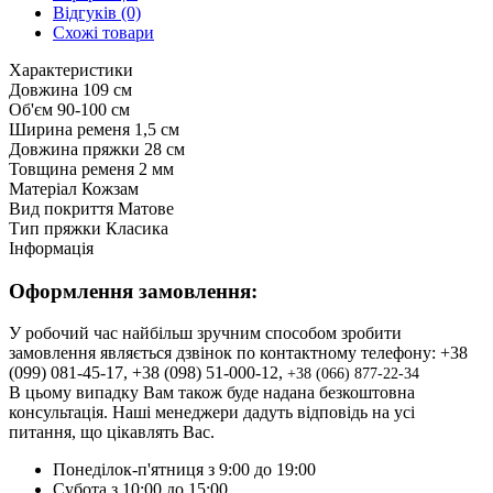
Відгуків (0)
Схожі товари
Характеристики
Довжина
109 см
Об'єм
90-100 см
Ширина ременя
1,5 см
Довжина пряжки
28 см
Товщина ременя
2 мм
Матеріал
Кожзам
Вид покриття
Матове
Тип пряжки
Класика
Інформація
Оформлення замовлення:
У робочий час найбільш зручним способом зробити
замовлення являється дзвінок по контактному телефону: +38
(099) 081-45-17, +38 (098) 51-000-12,
+3
8 (066) 877-22-34
В цьому випадку Вам також буде надана безкоштовна
консультація. Наші менеджери дадуть відповідь на усі
питання, що цікавлять Вас.
Понеділок-п'ятниця з 9:00 до 19:00
Субота з 10:00 до 15:00