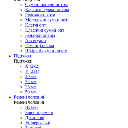
Сумки шопери оптом
Каркасні сумки оптом
Рюкзаки оптом
Молодіжні сумки опт
Клатчі опт
Класичні сумки опт
Бананки оптом
Аксесуари
Гаманці оптом
Шкіряні сумки оптом
Підтяжки
Підтяжки
X (2x2)
Y (2x1)
40 мм
35 мм
25 мм
50 мм
Ремені чоловічі
Ремені чоловічі
Вузькі
Брючні ремені
Джинсові
Універсальні
Замшеві