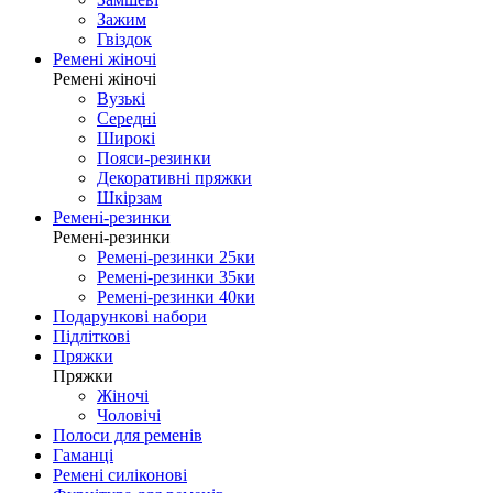
Зажим
Гвіздок
Ремені жіночі
Ремені жіночі
Вузькі
Середні
Широкі
Пояси-резинки
Декоративні пряжки
Шкірзам
Ремені-резинки
Ремені-резинки
Ремені-резинки 25ки
Ремені-резинки 35ки
Ремені-резинки 40ки
Подарункові набори
Підліткові
Пряжки
Пряжки
Жіночі
Чоловічі
Полоси для ременів
Гаманці
Ремені силіконові