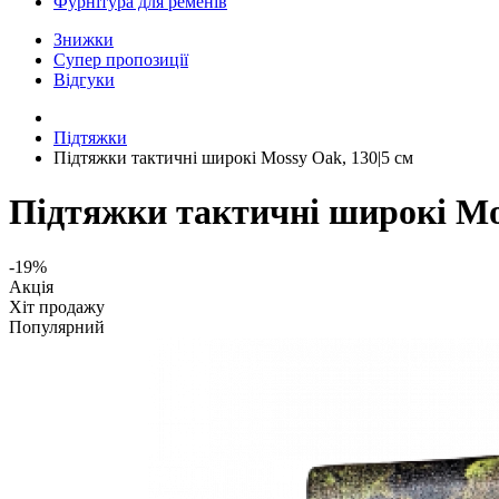
Фурнітура для ременів
Знижки
Супер пропозиції
Відгуки
Підтяжки
Підтяжки тактичні широкі Mossy Oak, 130|5 см
Підтяжки тактичні широкі Mos
-19%
Акція
Хіт продажу
Популярний