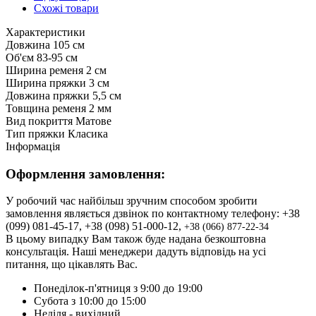
Схожі товари
Характеристики
Довжина
105 см
Об'єм
83-95 см
Ширина ременя
2 см
Ширина пряжки
3 см
Довжина пряжки
5,5 см
Товщина ременя
2 мм
Вид покриття
Матове
Тип пряжки
Класика
Інформація
Оформлення замовлення:
У робочий час найбільш зручним способом зробити
замовлення являється дзвінок по контактному телефону: +38
(099) 081-45-17, +38 (098) 51-000-12,
+3
8 (066) 877-22-34
В цьому випадку Вам також буде надана безкоштовна
консультація. Наші менеджери дадуть відповідь на усі
питання, що цікавлять Вас.
Понеділок-п'ятниця з 9:00 до 19:00
Субота з 10:00 до 15:00
Неділя - вихідний