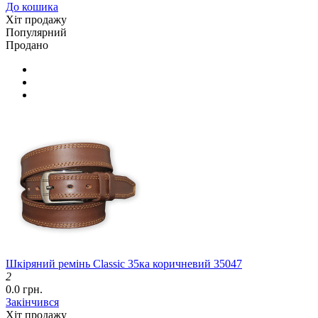
До кошика
Хіт продажу
Популярний
Продано
Шкіряний ремінь Classic 35ка коричневий 35047
2
0.0 грн.
Закінчився
Хіт продажу