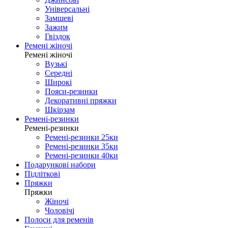
Універсальні
Замшеві
Зажим
Гвіздок
Ремені жіночі
Ремені жіночі
Вузькі
Середні
Широкі
Пояси-резинки
Декоративні пряжки
Шкірзам
Ремені-резинки
Ремені-резинки
Ремені-резинки 25ки
Ремені-резинки 35ки
Ремені-резинки 40ки
Подарункові набори
Підліткові
Пряжки
Пряжки
Жіночі
Чоловічі
Полоси для ременів