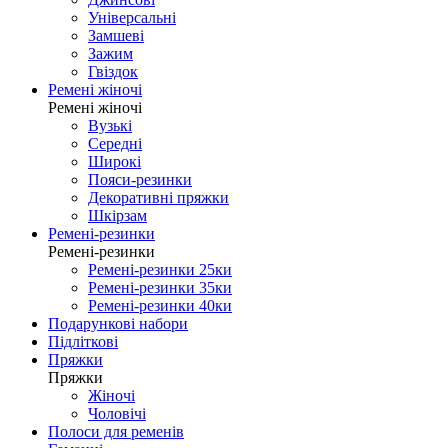
Універсальні
Замшеві
Зажим
Гвіздок
Ремені жіночі
Ремені жіночі
Вузькі
Середні
Широкі
Пояси-резинки
Декоративні пряжки
Шкірзам
Ремені-резинки
Ремені-резинки
Ремені-резинки 25ки
Ремені-резинки 35ки
Ремені-резинки 40ки
Подарункові набори
Підліткові
Пряжки
Пряжки
Жіночі
Чоловічі
Полоси для ременів