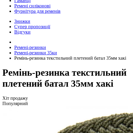
Гаманці
Ремені силіконові
Фурнітура для ременів
Знижки
Супер пропозиції
Відгуки
Ремені-резинки
Ремені-резинки 35ки
Ремінь-резинка текстильний плетений батал 35мм хакі
Ремінь-резинка текстильний
плетений батал 35мм хакі
Хіт продажу
Популярний