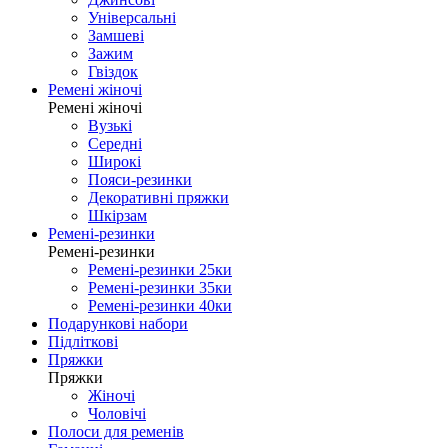
Універсальні
Замшеві
Зажим
Гвіздок
Ремені жіночі
Ремені жіночі
Вузькі
Середні
Широкі
Пояси-резинки
Декоративні пряжки
Шкірзам
Ремені-резинки
Ремені-резинки
Ремені-резинки 25ки
Ремені-резинки 35ки
Ремені-резинки 40ки
Подарункові набори
Підліткові
Пряжки
Пряжки
Жіночі
Чоловічі
Полоси для ременів