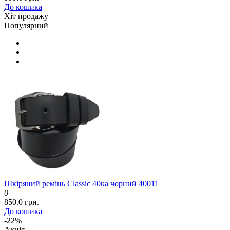
До кошика
Хіт продажу
Популярний
Шкіряний ремінь Classic 40ка чорний 40011
0
850.0 грн.
До кошика
-22%
Акція