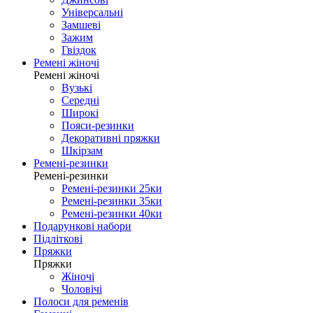
Універсальні
Замшеві
Зажим
Гвіздок
Ремені жіночі
Ремені жіночі
Вузькі
Середні
Широкі
Пояси-резинки
Декоративні пряжки
Шкірзам
Ремені-резинки
Ремені-резинки
Ремені-резинки 25ки
Ремені-резинки 35ки
Ремені-резинки 40ки
Подарункові набори
Підліткові
Пряжки
Пряжки
Жіночі
Чоловічі
Полоси для ременів