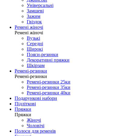
Універсальні
Замшеві
Зажим
Гвіздок
Ремені жіночі
Ремені жіночі
Вузькі
Середні
Широкі
Пояси-резинки
Декоративні пряжки
Шкірзам
Ремені-резинки
Ремені-резинки
Ремені-резинки 25ки
Ремені-резинки 35ки
Ремені-резинки 40ки
Подарункові набори
Підліткові
Пряжки
Пряжки
Жіночі
Чоловічі
Полоси для ременів