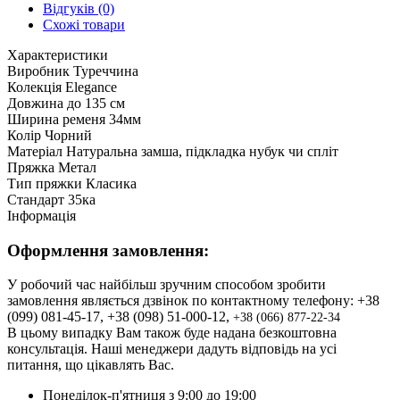
Відгуків (0)
Схожі товари
Характеристики
Виробник
Туреччина
Колекція
Elegance
Довжина
до 135 см
Ширина ременя
34мм
Колір
Чорний
Матеріал
Натуральна замша, підкладка нубук чи спліт
Пряжка
Метал
Тип пряжки
Класика
Стандарт
35ка
Інформація
Оформлення замовлення:
У робочий час найбільш зручним способом зробити
замовлення являється дзвінок по контактному телефону: +38
(099) 081-45-17, +38 (098) 51-000-12,
+3
8 (066) 877-22-34
В цьому випадку Вам також буде надана безкоштовна
консультація. Наші менеджери дадуть відповідь на усі
питання, що цікавлять Вас.
Понеділок-п'ятниця з 9:00 до 19:00