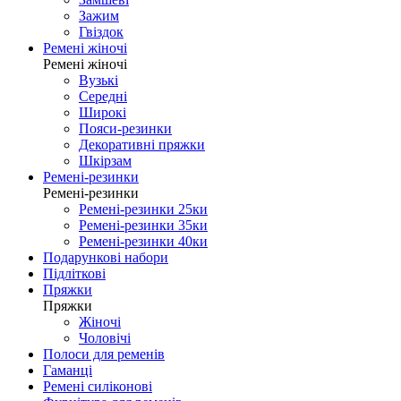
Зажим
Гвіздок
Ремені жіночі
Ремені жіночі
Вузькі
Середні
Широкі
Пояси-резинки
Декоративні пряжки
Шкірзам
Ремені-резинки
Ремені-резинки
Ремені-резинки 25ки
Ремені-резинки 35ки
Ремені-резинки 40ки
Подарункові набори
Підліткові
Пряжки
Пряжки
Жіночі
Чоловічі
Полоси для ременів
Гаманці
Ремені силіконові