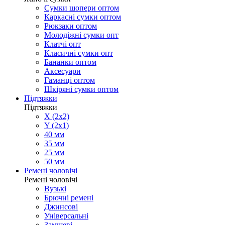
Сумки шопери оптом
Каркасні сумки оптом
Рюкзаки оптом
Молодіжні сумки опт
Клатчі опт
Класичні сумки опт
Бананки оптом
Аксесуари
Гаманці оптом
Шкіряні сумки оптом
Підтяжки
Підтяжки
X (2x2)
Y (2x1)
40 мм
35 мм
25 мм
50 мм
Ремені чоловічі
Ремені чоловічі
Вузькі
Брючні ремені
Джинсові
Універсальні
Замшеві