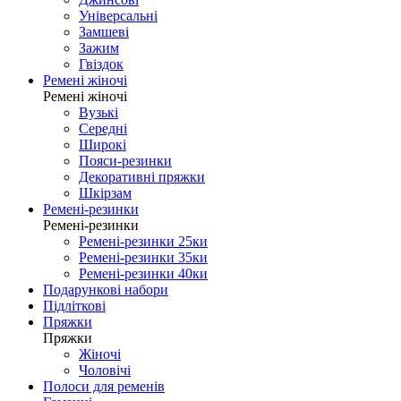
Універсальні
Замшеві
Зажим
Гвіздок
Ремені жіночі
Ремені жіночі
Вузькі
Середні
Широкі
Пояси-резинки
Декоративні пряжки
Шкірзам
Ремені-резинки
Ремені-резинки
Ремені-резинки 25ки
Ремені-резинки 35ки
Ремені-резинки 40ки
Подарункові набори
Підліткові
Пряжки
Пряжки
Жіночі
Чоловічі
Полоси для ременів